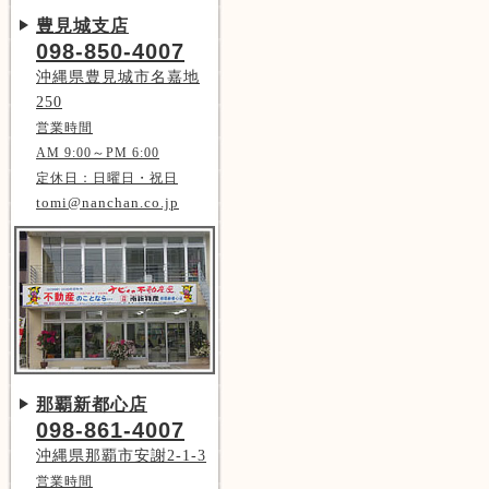
豊見城支店
098-850-4007
沖縄県豊見城市名嘉地
250
営業時間
AM 9:00～PM 6:00
定休日：日曜日・祝日
tomi@nanchan.co.jp
那覇新都心店
098-861-4007
沖縄県那覇市安謝2-1-3
営業時間