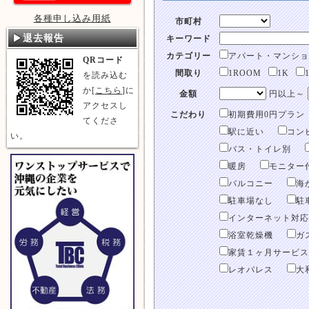
各種申し込み用紙
市町村
退去報告
キーワード
カテゴリー
アパート・マンショ
QRコード
間取り
1ROOM
1K
を読み込む
か[
こちら
]に
金額
円以上～
アクセスし
こだわり
初期費用0円プラン
てくださ
駅に近い
コン
い。
バス・トイレ別
暖房
モニター
バルコニー
海
駐車場なし
駐
インターネット対応
浴室乾燥機
ガ
家賃１ヶ月サービス
レオパレス
大