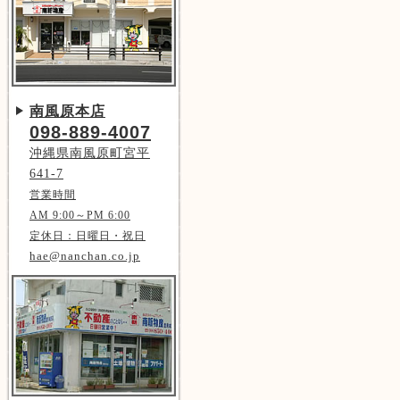
南風原本店
098-889-4007
沖縄県南風原町宮平
641-7
営業時間
AM 9:00～PM 6:00
定休日：日曜日・祝日
hae@nanchan.co.jp