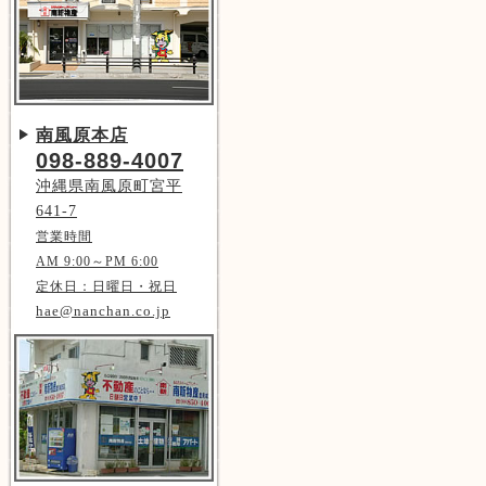
南風原本店
098-889-4007
沖縄県南風原町宮平
641-7
営業時間
AM 9:00～PM 6:00
定休日：日曜日・祝日
hae@nanchan.co.jp