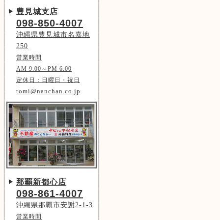
豊見城支店
098-850-4007
沖縄県豊見城市名嘉地
250
営業時間
AM 9:00～PM 6:00
定休日：日曜日・祝日
tomi@nanchan.co.jp
那覇新都心店
098-861-4007
沖縄県那覇市安謝2-1-3
営業時間