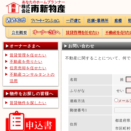
オーナーさまへ
お問い合わせ
賃貸管理を任せたい
不動産に関することについて、何で
不動産を売りたい
任意売却を任せたい
不動産コンサルタントの
名前
姓
活用
ふりがな
せい
物件をお探しの皆様へ
連絡方法
メール
賃貸物件を探したい
郵便番号1
都道府県
住所
市区町村