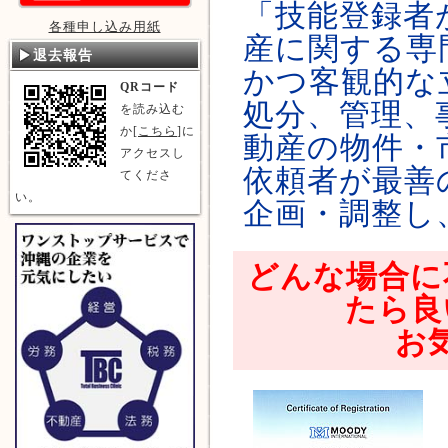
「技能登録者
各種申し込み用紙
産に関する専
退去報告
かつ客観的な
QRコード
処分、管理、
を読み込む
か[
こちら
]に
動産の物件・
アクセスし
依頼者が最善
てくださ
い。
企画・調整し
どんな場合に
たら良
お