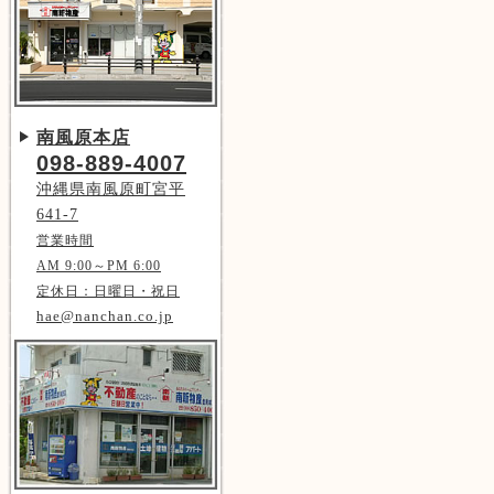
南風原本店
098-889-4007
沖縄県南風原町宮平
641-7
営業時間
AM 9:00～PM 6:00
定休日：日曜日・祝日
hae@nanchan.co.jp