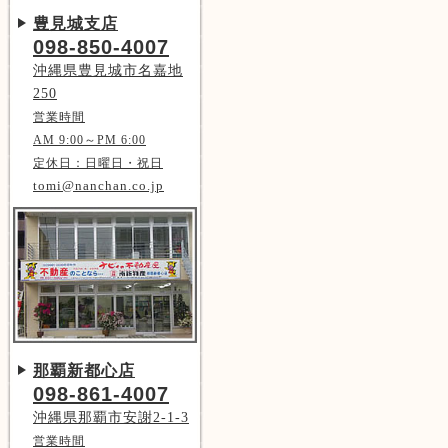
豊見城支店
098-850-4007
沖縄県豊見城市名嘉地
250
営業時間
AM 9:00～PM 6:00
定休日：日曜日・祝日
tomi@nanchan.co.jp
那覇新都心店
098-861-4007
沖縄県那覇市安謝2-1-3
営業時間