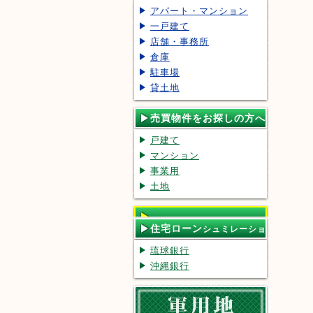
アパート・マンション
一戸建て
店舗・事務所
倉庫
駐車場
貸土地
売買物件をお探しの方へ
戸建て
マンション
事業用
土地
住宅ローン
シュミレーショ
ン
琉球銀行
沖縄銀行