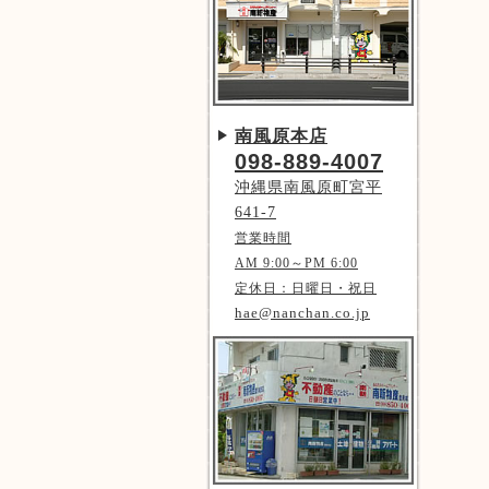
南風原本店
098-889-4007
沖縄県南風原町宮平
641-7
営業時間
AM 9:00～PM 6:00
定休日：日曜日・祝日
hae@nanchan.co.jp