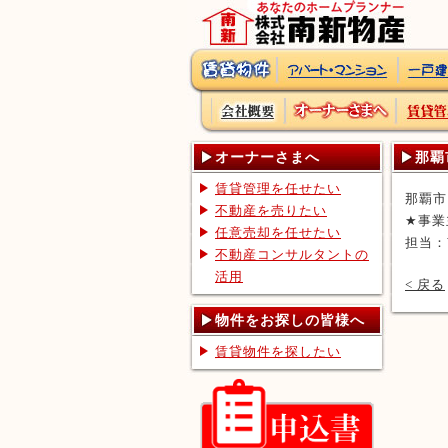
オーナーさまへ
那覇
賃貸管理を任せたい
那覇市
不動産を売りたい
★事業
任意売却を任せたい
担当：
不動産コンサルタントの
活用
< 戻る
物件をお探しの皆様へ
賃貸物件を探したい