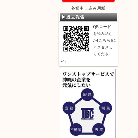
各種申し込み用紙
退去報告
QRコード
を読み込む
か[
こちら
]に
アクセスし
てくださ
い。