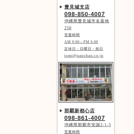
豊見城支店
098-850-4007
沖縄県豊見城市名嘉地
250
営業時間
AM 9:00～PM 6:00
定休日：日曜日・祝日
tomi@nanchan.co.jp
那覇新都心店
098-861-4007
沖縄県那覇市安謝2-1-3
営業時間