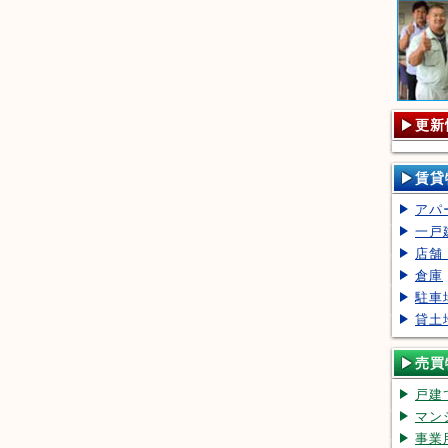
更新
賃貸
アパ
一戸
店舗
倉庫
駐車
貸土
売買
戸建
マン
事業