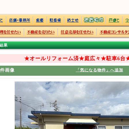
結果
★オールリフォーム済★庭広々★駐車6台
件画像
「気になる物件」へ追加