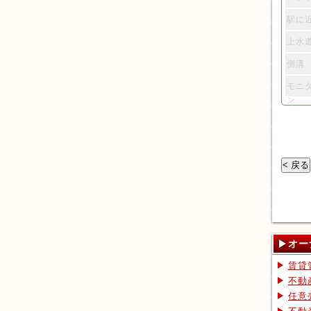
駅に
上水
側溝
モニ
ン
オー
賃貸
不動
任意