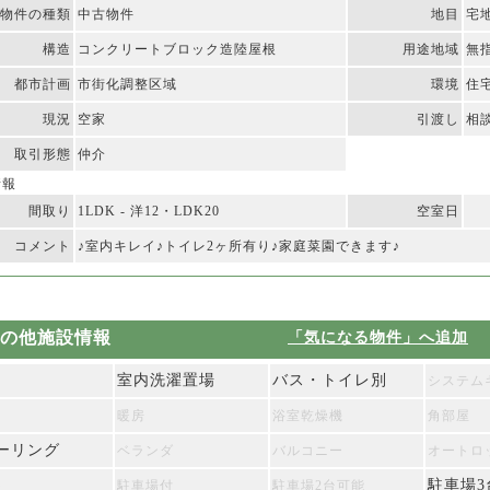
物件の種類
中古物件
地目
宅
構造
コンクリートブロック造陸屋根
用途地域
無
都市計画
市街化調整区域
環境
住
現況
空家
引渡し
相
取引形態
仲介
情報
間取り
1LDK - 洋12・LDK20
空室日
コメント
♪室内キレイ♪トイレ2ヶ所有り♪家庭菜園できます♪
の他施設情報
「気になる物件」へ追加
室内洗濯置場
バス・トイレ別
システム
暖房
浴室乾燥機
角部屋
ーリング
ベランダ
バルコニー
オートロ
駐車場3
ト
駐車場付
駐車場2台可能