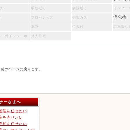
近い
学校近く
病院近く
インター
浄化槽
道
プロパンガス
都市ガス
車庫
特典付
駐車場な
ター付インターホ
外人住宅
前のページに戻ります。
ナーさまへ
管理を任せたい
産を売りたい
売却を任せたい