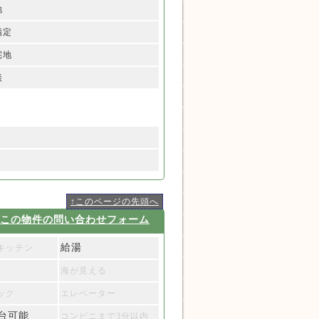
地
指定
宅地
談
↑このページの先頭へ
この物件の問い合わせフォーム
給湯
キッチン
海が見える
ック
エレベーター
台可能
コンビニまで3分以内