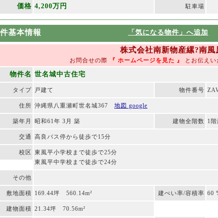
価格
4,200万円
駐車場
件基本情報
「気になる物件」へ追加
株式会社南新物産縲?南風原本店
お問合せの際
『 ホームページを見た
』
とお伝えい
物件名
世名城中古住宅
タイプ
戸建て
物件番号
ZA
住所
沖縄県八重瀬町世名城367
地図 google
築年月
昭和61年 3月 築
建物全階数
1
交通
高良バス停から徒歩で15分
校区
東風平小学校まで徒歩で25分
東風平中学校まで徒歩で24分
その他
敷地面積
169.44坪 560.14m²
建ぺい率/容積率
60
建物面積
21.34坪 70.56m²