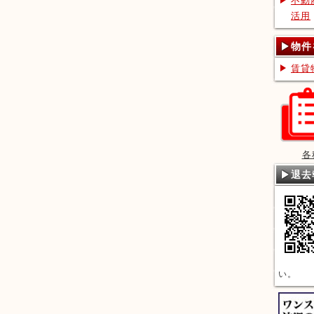
不動
活用
物件
賃貸
各
退去
い。