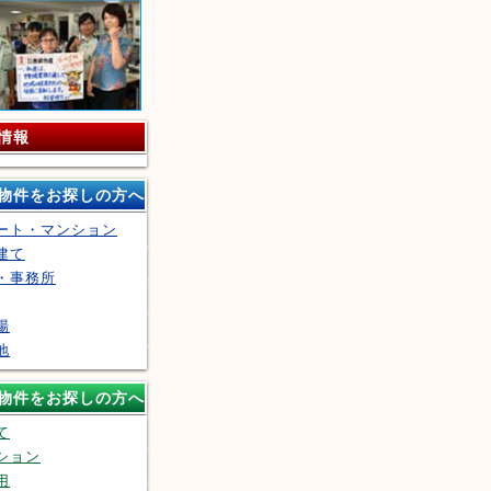
情報
物件をお探しの方へ
ート・マンション
建て
・事務所
場
地
物件をお探しの方へ
て
ション
用