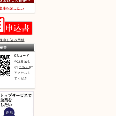
をお探しの皆様へ
物件を探したい
種申し込み用紙
報告
QRコード
を読み込む
か[
こちら
]に
アクセスし
てくださ