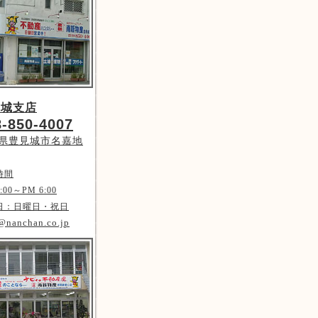
見城支店
8-850-4007
県豊見城市名嘉地
時間
:00～PM 6:00
日：日曜日・祝日
@nanchan.co.jp