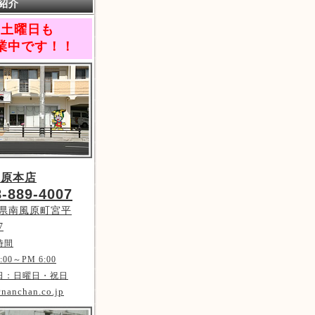
紹介
土曜日も
業中です！！
風原本店
8-889-4007
県南風原町宮平
7
時間
:00～PM 6:00
日：日曜日・祝日
nanchan.co.jp