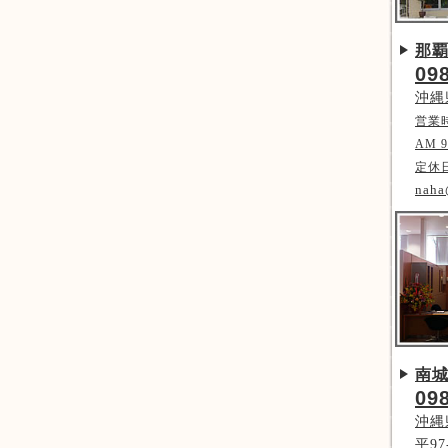
那
09
沖縄
営業
AM 9
定休
naha
南
09
沖縄
平97