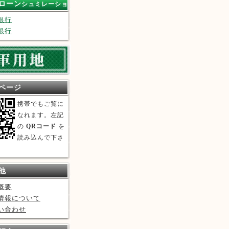
ローン
シュミレーショ
銀行
銀行
ページ
携帯でもご覧に
なれます。左記
の
QRコード
を
読み込んで下さ
他
概要
情報について
い合わせ