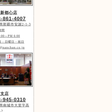
覇新都心店
8-861-4007
県那覇市安謝2-1-3
時間
:00～PM 6:00
日：日曜日・祝日
@nanchan.co.jp
城支店
8-945-0310
県南城市大里字高
-2