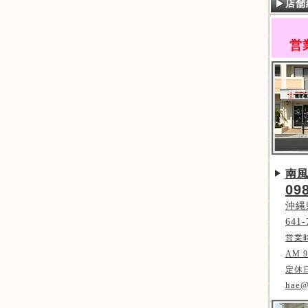
店舗
営
南
09
沖縄
641-
営業
AM 9
定休
hae@