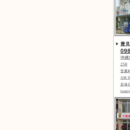
豊
09
沖縄
250
営業
AM 9
定休
tomi