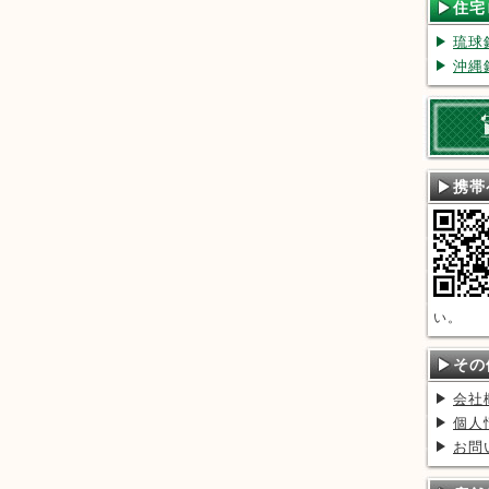
住宅
ン
琉球
沖縄
携帯
い。
その
会社
個人
お問