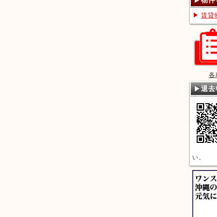
物件
賃貸
各
退去
い。