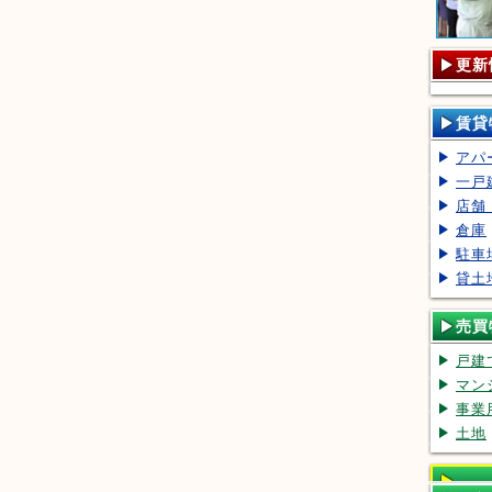
更新
賃貸
アパ
一戸
店舗
倉庫
駐車
貸土
売買
戸建
マン
事業
土地