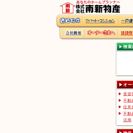
検索
オー
賃貸
不動
任意
不動
活用