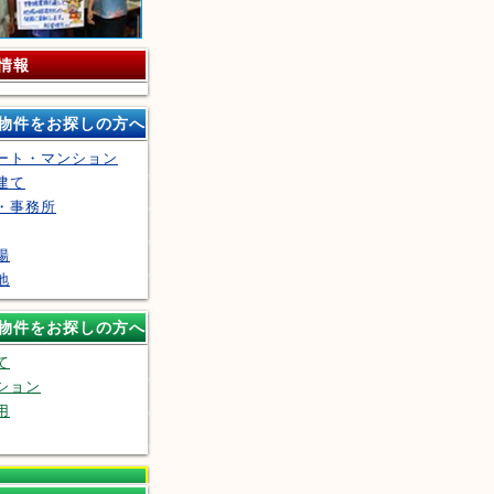
情報
物件をお探しの方へ
ート・マンション
建て
・事務所
場
地
物件をお探しの方へ
て
ション
用