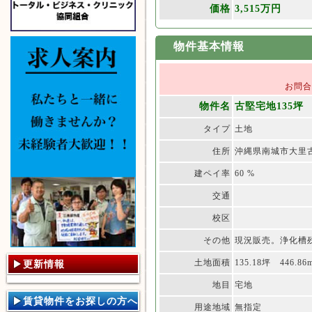
価格
3,515万円
物件基本情報
お問
物件名
古堅宅地135坪
タイプ
土地
住所
沖縄県南城市大里古
建ペイ率
60 %
交通
校区
その他
現況販売。浄化槽
土地面積
135.18坪 446.8
更新情報
地目
宅地
賃貸物件をお探しの方へ
用途地域
無指定