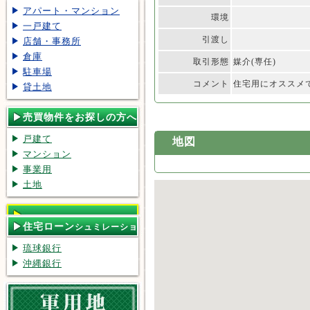
アパート・マンション
環境
一戸建て
引渡し
店舗・事務所
倉庫
取引形態
媒介(専任)
駐車場
コメント
住宅用にオススメ
貸土地
売買物件をお探しの方へ
戸建て
地図
マンション
事業用
土地
住宅ローン
シュミレーショ
ン
琉球銀行
沖縄銀行