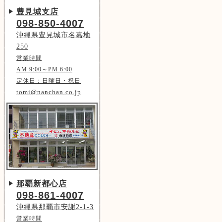
豊見城支店
098-850-4007
沖縄県豊見城市名嘉地
250
営業時間
AM 9:00～PM 6:00
定休日：日曜日・祝日
tomi@nanchan.co.jp
那覇新都心店
098-861-4007
沖縄県那覇市安謝2-1-3
営業時間