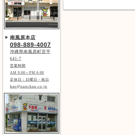
南風原本店
098-889-4007
沖縄県南風原町宮平
641-7
営業時間
AM 9:00～PM 6:00
定休日：日曜日・祝日
hae@nanchan.co.jp