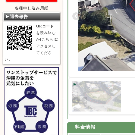
各種申し込み用紙
退去報告
QRコード
を読み込む
か[
こちら
]に
アクセスし
てくださ
い。
料金情報