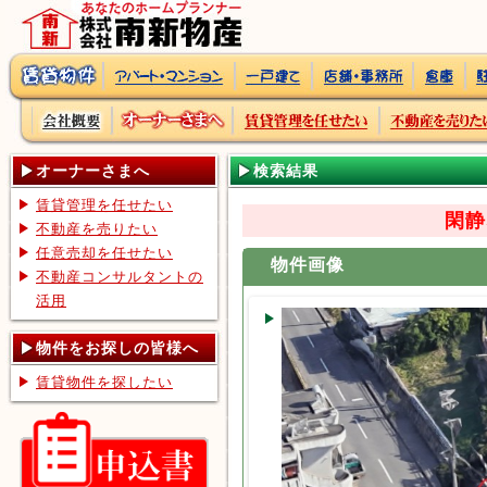
オーナーさまへ
検索結果
賃貸管理を任せたい
閑静
不動産を売りたい
任意売却を任せたい
物件画像
不動産コンサルタントの
活用
物件をお探しの皆様へ
賃貸物件を探したい