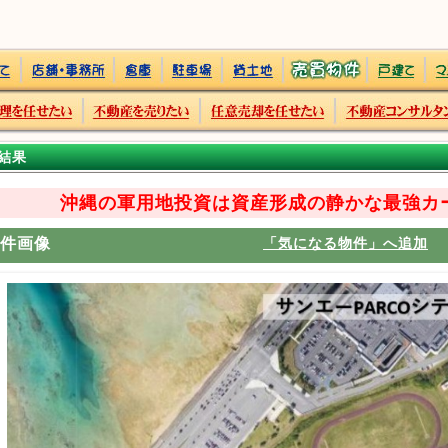
結果
沖縄の軍用地投資は資産形成の静かな最強カー
件画像
「気になる物件」へ追加