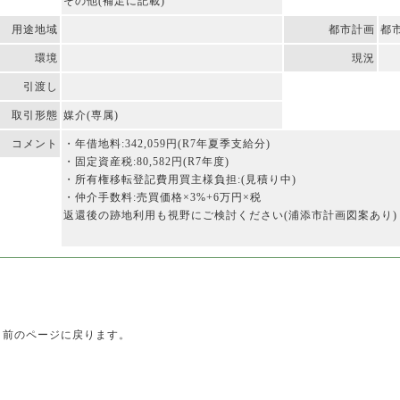
その他(補足に記載)
用途地域
都市計画
都
環境
現況
引渡し
取引形態
媒介(専属)
コメント
・年借地料:342,059円(R7年夏季支給分)
・固定資産税:80,582円(R7年度)
・所有権移転登記費用買主様負担:(見積り中)
・仲介手数料:売買価格×3%+6万円×税
返還後の跡地利用も視野にご検討ください(浦添市計画図案あり)
前のページに戻ります。