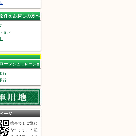
地
物件をお探しの方へ
て
ション
用
ローン
シュミレーショ
銀行
銀行
ページ
携帯でもご覧に
なれます。左記