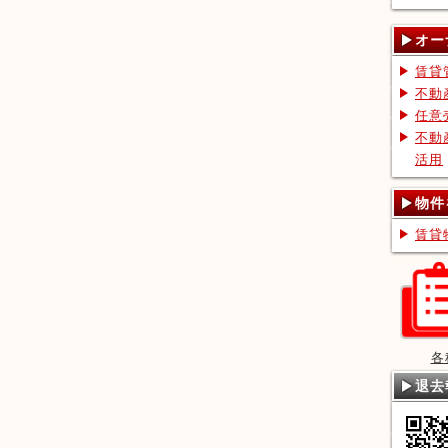
オー
賃貸
不動
任意
不動
活用
物件
賃貸
各
退去