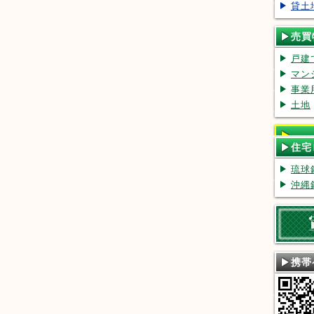
貸土
売買
戸建
マン
事業
土地
住宅
ン
琉球
沖縄
携帯