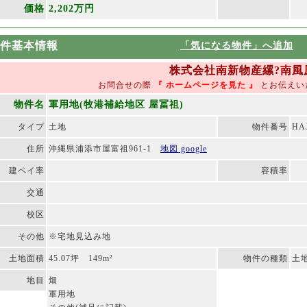
価格
2,202万円
件基本情報
「気になる物件」へ追加
株式会社南新物産縲?南風原本店
お問合せの際
『 ホームページを見た
』
とお伝えい
物件名
軍用地(牧港補給地区 屋冨祖)
タイプ
土地
物件番号
HA
住所
沖縄県浦添市屋富祖961-1
地図 google
建ペイ率
容積率
交通
校区
その他
※宅地見込み地
土地面積
45.07坪 149m²
物件の種類
土
地目
畑
軍用地