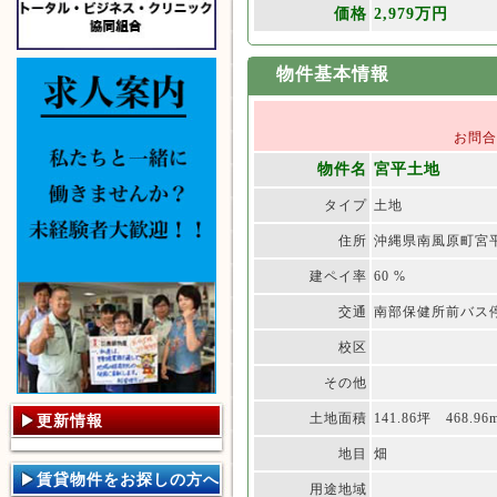
価格
2,979万円
物件基本情報
お問
物件名
宮平土地
タイプ
土地
住所
沖縄県南風原町宮平
建ペイ率
60 %
交通
南部保健所前バス停
校区
その他
土地面積
141.86坪 468.9
更新情報
地目
畑
賃貸物件をお探しの方へ
用途地域