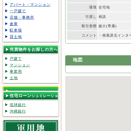
アパート・マンション
環境
住宅地
一戸建て
引渡し
相談
店舗・事務所
倉庫
取引形態
媒介(専属)
駐車場
コメント
・南風原北インタ
貸土地
売買物件をお探しの方へ
戸建て
地図
マンション
事業用
土地
住宅ローン
シュミレーショ
ン
琉球銀行
沖縄銀行