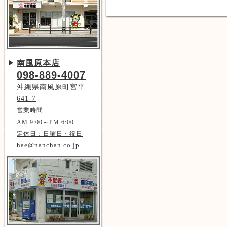
南風原本店
098-889-4007
沖縄県南風原町宮平
641-7
営業時間
AM 9:00～PM 6:00
定休日：日曜日・祝日
hae@nanchan.co.jp