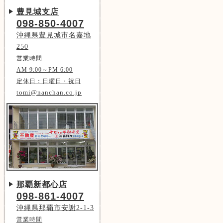
豊見城支店
098-850-4007
沖縄県豊見城市名嘉地
250
営業時間
AM 9:00～PM 6:00
定休日：日曜日・祝日
tomi@nanchan.co.jp
那覇新都心店
098-861-4007
沖縄県那覇市安謝2-1-3
営業時間